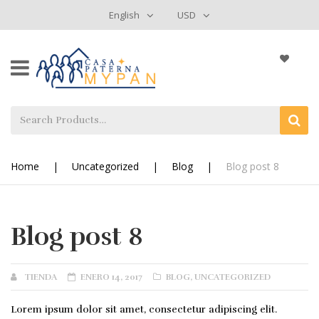
English
USD
Home
|
Uncategorized
|
Blog
|
Blog post 8
Blog post 8
AUTHOR
POSTED
CATEGORIES
TIENDA
ENERO 14, 2017
BLOG
,
UNCATEGORIZED
ON
Lorem ipsum dolor sit amet, consectetur adipiscing elit.