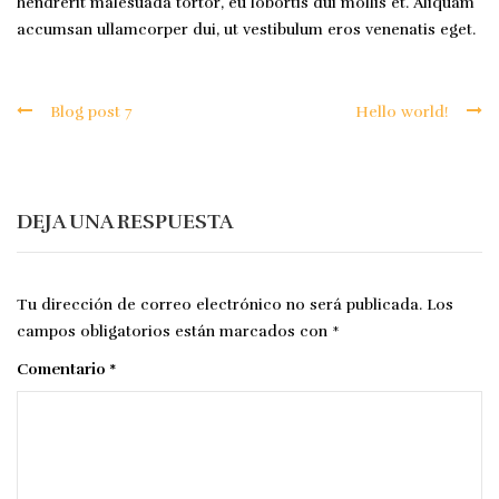
hendrerit malesuada tortor, eu lobortis dui mollis et. Aliquam
accumsan ullamcorper dui, ut vestibulum eros venenatis eget.
Blog post 7
Hello world!
Navegación
de
DEJA UNA RESPUESTA
entradas
Tu dirección de correo electrónico no será publicada.
Los
campos obligatorios están marcados con
*
Comentario
*