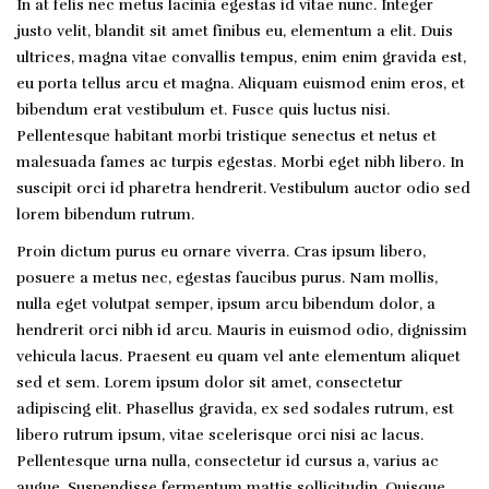
In at felis nec metus lacinia egestas id vitae nunc. Integer
justo velit, blandit sit amet finibus eu, elementum a elit. Duis
ultrices, magna vitae convallis tempus, enim enim gravida est,
eu porta tellus arcu et magna. Aliquam euismod enim eros, et
bibendum erat vestibulum et. Fusce quis luctus nisi.
Pellentesque habitant morbi tristique senectus et netus et
malesuada fames ac turpis egestas. Morbi eget nibh libero. In
suscipit orci id pharetra hendrerit. Vestibulum auctor odio sed
lorem bibendum rutrum.
Proin dictum purus eu ornare viverra. Cras ipsum libero,
posuere a metus nec, egestas faucibus purus. Nam mollis,
nulla eget volutpat semper, ipsum arcu bibendum dolor, a
hendrerit orci nibh id arcu. Mauris in euismod odio, dignissim
vehicula lacus. Praesent eu quam vel ante elementum aliquet
sed et sem. Lorem ipsum dolor sit amet, consectetur
adipiscing elit. Phasellus gravida, ex sed sodales rutrum, est
libero rutrum ipsum, vitae scelerisque orci nisi ac lacus.
Pellentesque urna nulla, consectetur id cursus a, varius ac
augue. Suspendisse fermentum mattis sollicitudin. Quisque