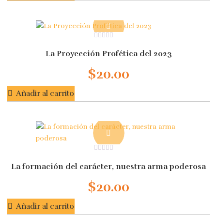
0
out
La Proyección Profética del 2023
of
5
$
20.00
Añadir al carrito
0
out
La formación del carácter, nuestra arma poderosa
of
5
$
20.00
Añadir al carrito