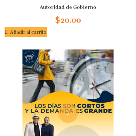
0
out
Autoridad de Gobierno
of
5
$
20.00
Añadir al carrito