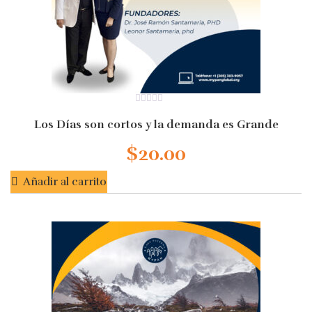
0
out
Los Días son cortos y la demanda es Grande
of
5
$
20.00
Añadir al carrito