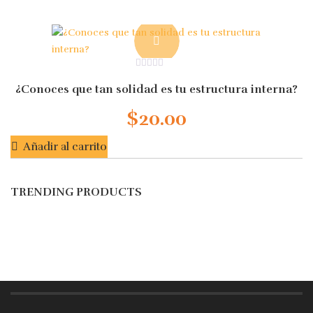
0
out
¿Conoces que tan solidad es tu estructura interna?
of
5
$
20.00
Añadir al carrito
TRENDING PRODUCTS