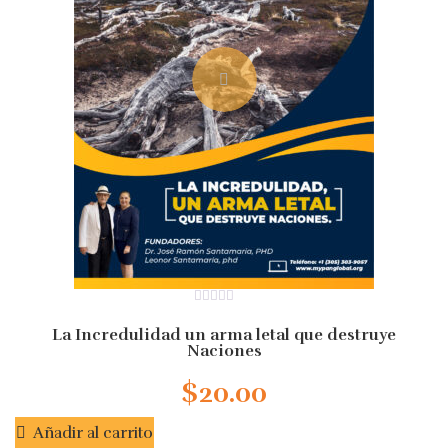
0
out
La Incredulidad un arma letal que destruye
of
Naciones
5
$
20.00
Añadir al carrito