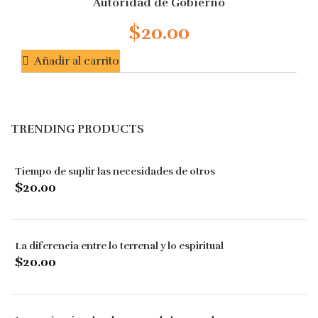
Autoridad de Gobierno
of
5
$
20.00
Añadir al carrito
TRENDING PRODUCTS
Tiempo de suplir las necesidades de otros
$
20.00
La diferencia entre lo terrenal y lo espiritual
$
20.00