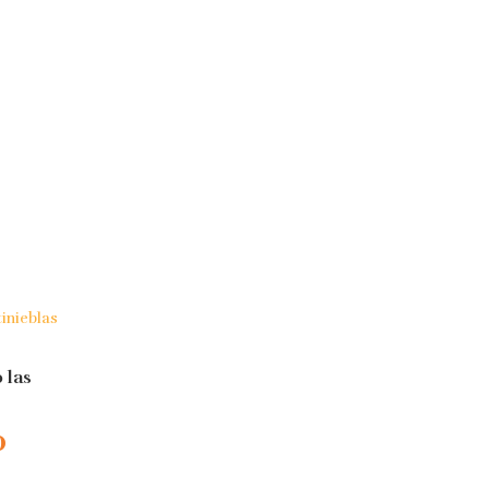
 las
0
rito