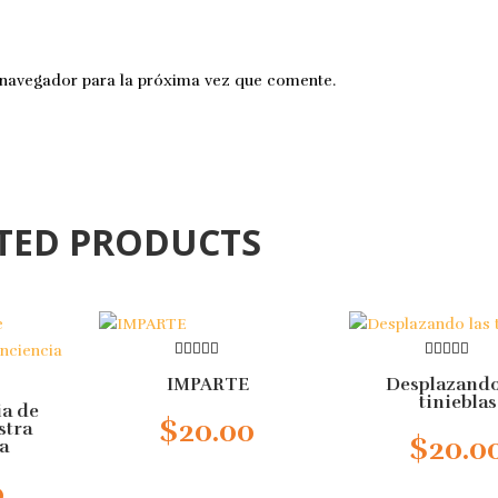
 navegador para la próxima vez que comente.
ATED PRODUCTS
0
0
IMPARTE
Desplazando
out
out
of
of
tinieblas
ia de
5
5
$
20.00
stra
Añadir al carrito
$
20.0
a
Añadir al car
0