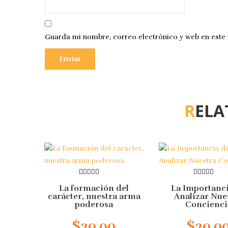
Guarda mi nombre, correo electrónico y web en este
REL
0
0
La formación del
La Importanc
out
out
of
of
carácter, nuestra arma
Analizar Nue
5
5
poderosa
Concienci
$
20.00
$
20.0